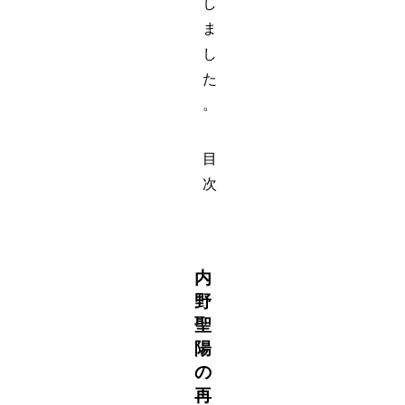
し
ま
し
た
。
目
次
内
野
聖
陽
の
再