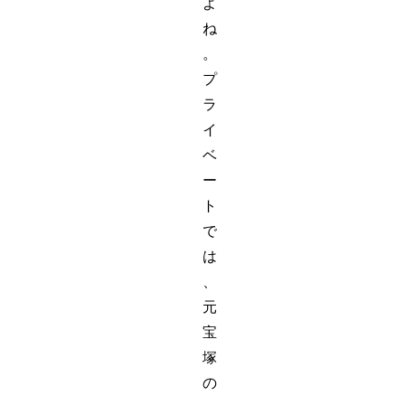
よ
ね
。
プ
ラ
イ
ベ
ー
ト
で
は
、
元
宝
塚
の