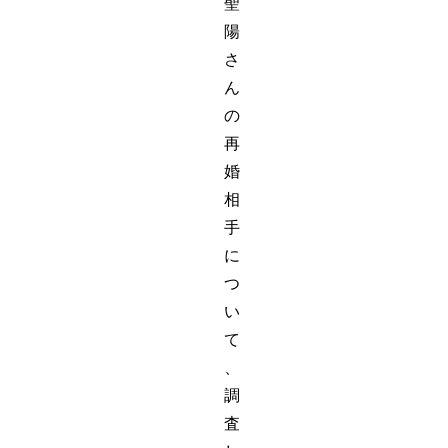
聖
陽
さ
ん
の
再
婚
相
手
に
つ
い
て
、
調
査