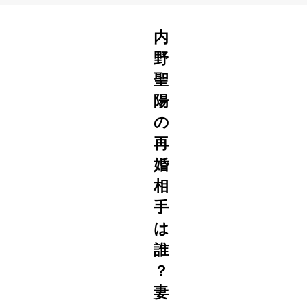
内
野
聖
陽
の
再
婚
相
手
は
誰
？
妻