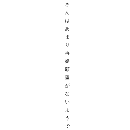
さ
ん
は
あ
ま
り
再
婚
願
望
が
な
い
よ
う
で