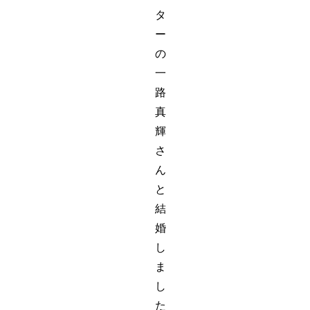
タ
ー
の
一
路
真
輝
さ
ん
と
結
婚
し
ま
し
た