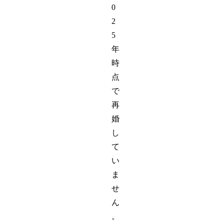
0
2
5
年
時
点
で
再
婚
し
て
い
ま
せ
ん
。