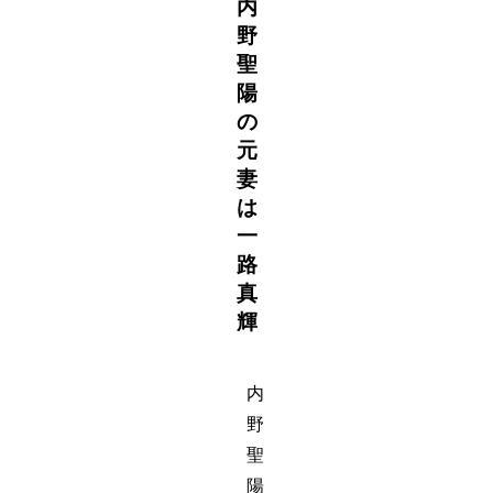
内
野
聖
陽
の
元
妻
は
一
路
真
輝
内
野
聖
陽