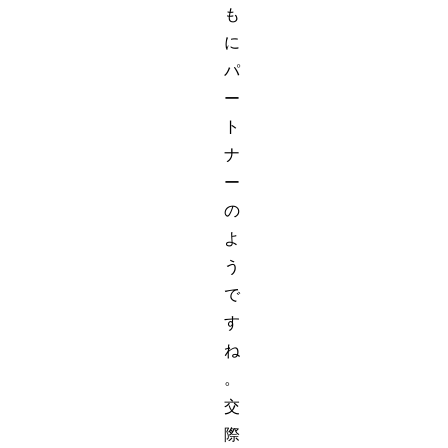
も
に
パ
ー
ト
ナ
ー
の
よ
う
で
す
ね
。
交
際