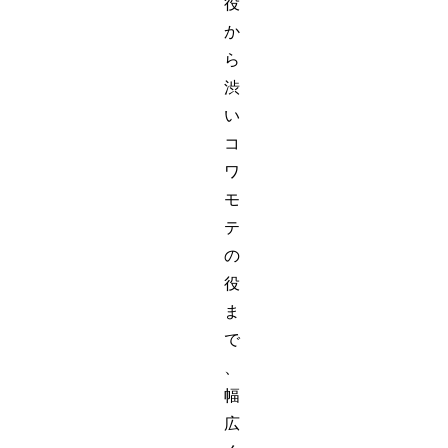
役
か
ら
渋
い
コ
ワ
モ
テ
の
役
ま
で
、
幅
広