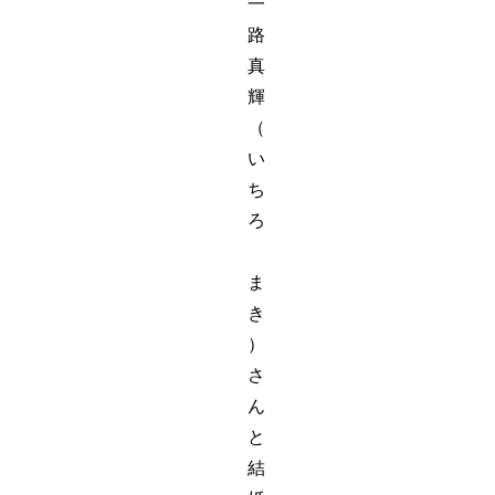
一
路
真
輝
（
い
ち
ろ
ま
き
）
さ
ん
と
結