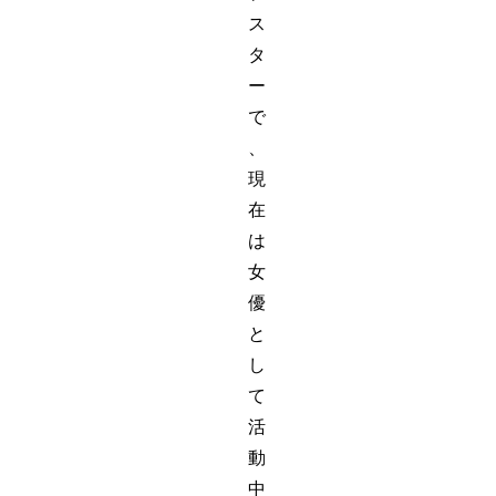
ス
タ
ー
で
、
現
在
は
女
優
と
し
て
活
動
中