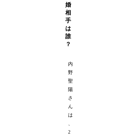
婚
相
手
は
誰
？
内
野
聖
陽
さ
ん
は
、
2