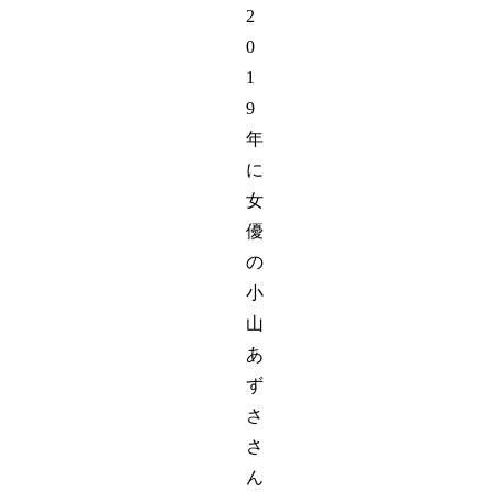
2
0
1
9
年
に
女
優
の
小
山
あ
ず
さ
さ
ん