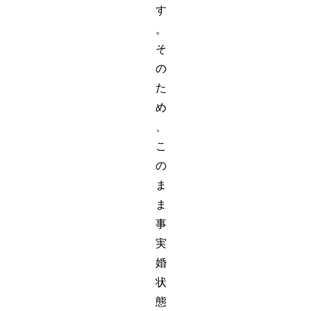
す
。
そ
の
た
め
、
こ
の
ま
ま
事
実
婚
状
態