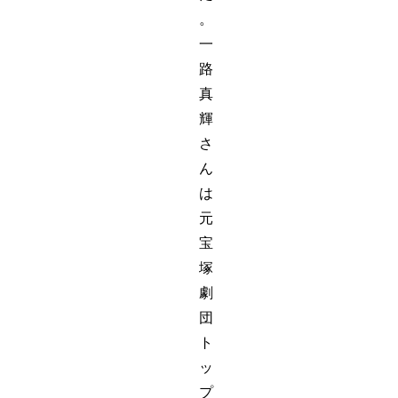
。
一
路
真
輝
さ
ん
は
元
宝
塚
劇
団
ト
ッ
プ