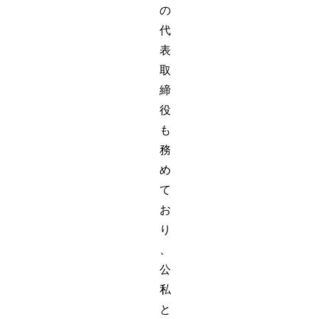
の
代
表
取
締
役
も
務
め
て
お
り
、
公
私
と