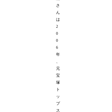
さ
ん
は
2
0
0
6
年
、
元
宝
塚
ト
ッ
プ
ス