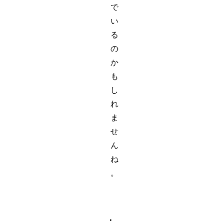
で
い
る
の
か
も
し
れ
ま
せ
ん
ね
。