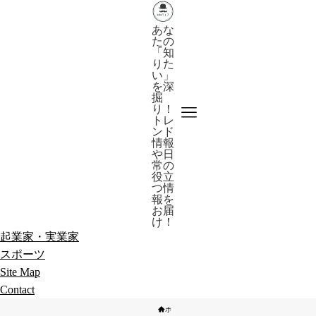
あな
たの
「知
りた
い」
を深
掘
り！
トレ
ンド
情報
や日
常の
役立
つ情
報を
お届
け！
起業家・実業家
スポーツ
Site Map
Contact
ホーム
芸能