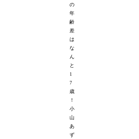
の
年
齢
差
は
な
ん
と
1
7
歳
！
小
山
あ
ず