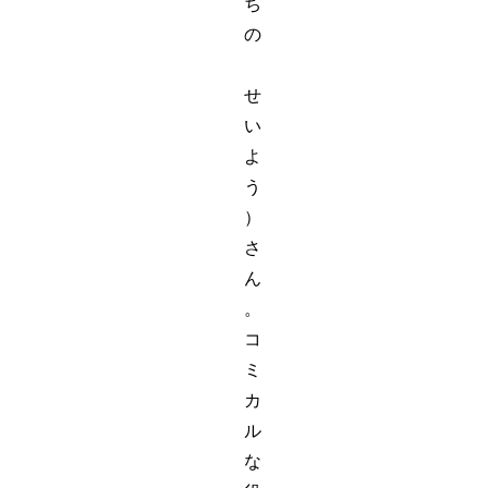
ち
の
せ
い
よ
う
）
さ
ん
。
コ
ミ
カ
ル
な