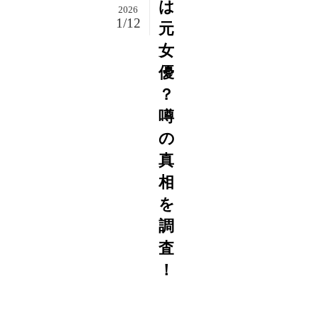
は
2026
1/12
元
女
優
？
噂
の
真
相
を
調
査
！