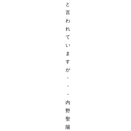
と
言
わ
れ
て
い
ま
す
が
・
・
・
内
野
聖
陽