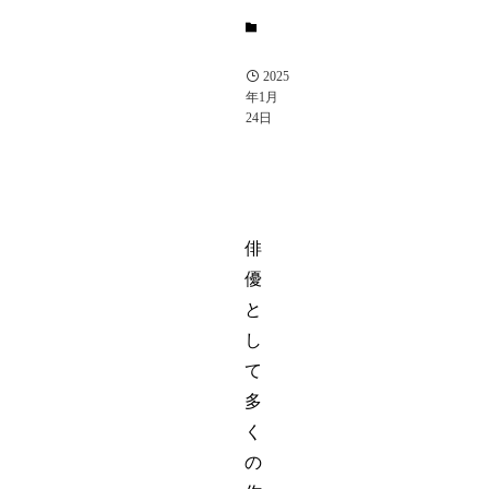
芸
能
2025
年1月
24日
俳
優
と
し
て
多
く
の