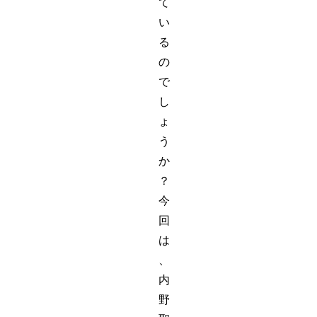
て
い
る
の
で
し
ょ
う
か
？
今
回
は
、
内
野