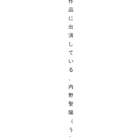
作
品
に
出
演
し
て
い
る
、
内
野
聖
陽
（
う