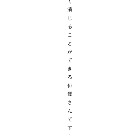
く
演
じ
る
こ
と
が
で
き
る
俳
優
さ
ん
で
す