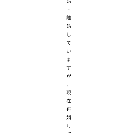
婚
・
離
婚
し
て
い
ま
す
が
、
現
在
再
婚
し