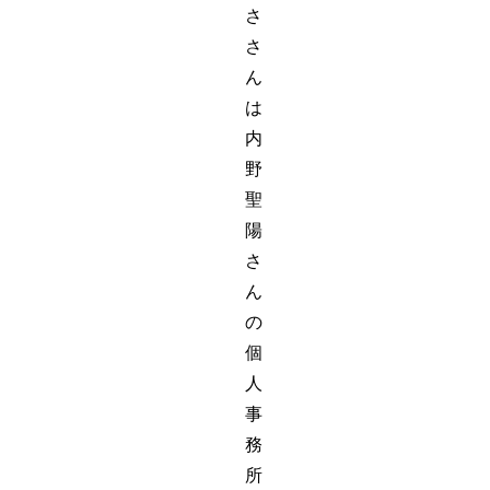
さ
さ
ん
は
内
野
聖
陽
さ
ん
の
個
人
事
務
所