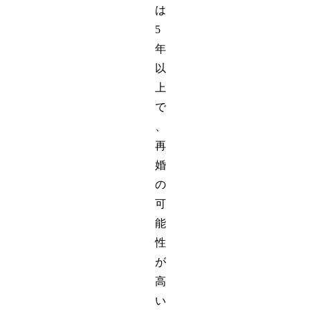
は
5
年
以
上
で
、
再
婚
の
可
能
性
が
高
い