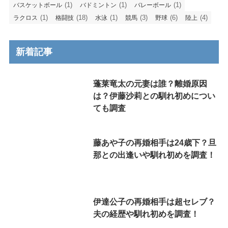
(1)
(1)
(1)
バスケットボール
バドミントン
バレーボール
(1)
(18)
(1)
(3)
(6)
(4)
ラクロス
格闘技
水泳
競馬
野球
陸上
新着記事
蓬莱竜太の元妻は誰？離婚原因
は？伊藤沙莉との馴れ初めについ
ても調査
藤あや子の再婚相手は24歳下？旦
那との出逢いや馴れ初めを調査！
伊達公子の再婚相手は超セレブ？
夫の経歴や馴れ初めを調査！