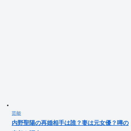
芸能
内野聖陽の再婚相手は誰？妻は元女優？噂の