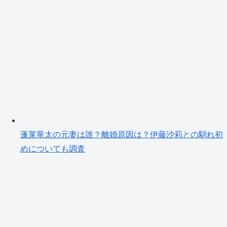
蓬莱竜太の元妻は誰？離婚原因は？伊藤沙莉との馴れ初
めについても調査