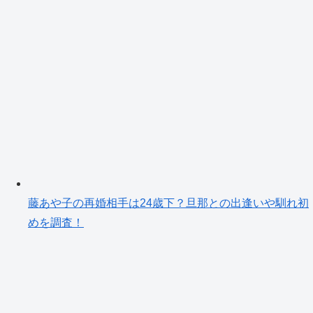
藤あや子の再婚相手は24歳下？旦那との出逢いや馴れ初
めを調査！