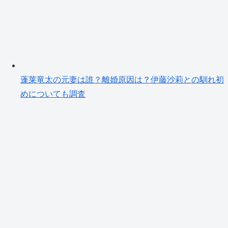
蓬莱竜太の元妻は誰？離婚原因は？伊藤沙莉との馴れ初
めについても調査