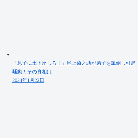
「息子に土下座しろ！」尾上菊之助が弟子を罵倒し引退
騒動！その真相は
2024年1月22日