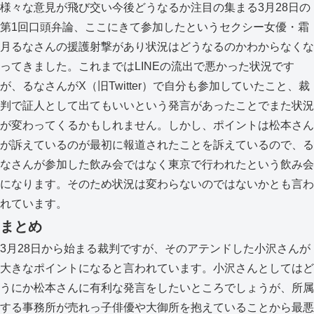
様々な意見が飛び交い今後どうなるか注目の集まる3月28日の
第1回口頭弁論、ここにきて参加したというセクシー女優・霜
月るなさんの援護射撃があり状況はどうなるのかわからなくな
ってきました。これまではLINEの流出で悪かった状況です
が、るなさんがX（旧Twitter）で自分も参加していたこと、裁
判で証人として出てもいいという発言があったことでまた状況
が変わってくるかもしれません。しかし、ポイントは松本さん
が訴えているのが最初に報道されたことを訴えているので、る
なさんが参加した飲み会ではなく東京で行われたという飲み会
になります。そのため状況は変わらないのではないかとも言わ
れています。
まとめ
3月28日から始まる裁判ですが、そのアテンドした小沢さんが
大きなポイントになると言われています。小沢さんとしてはど
うにか松本さんに有利な発言をしたいところでしょうが、所属
する事務所が売れっ子俳優や大御所を抱えていることから最悪