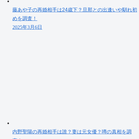
藤あや子の再婚相手は24歳下？旦那との出逢いや馴れ初
めを調査！
2025年3月6日
内野聖陽の再婚相手は誰？妻は元女優？噂の真相を調