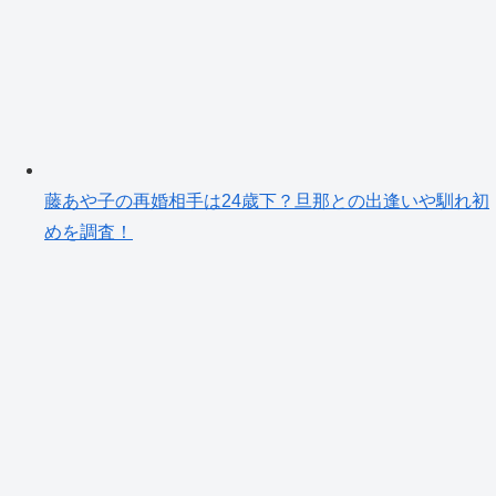
藤あや子の再婚相手は24歳下？旦那との出逢いや馴れ初
めを調査！