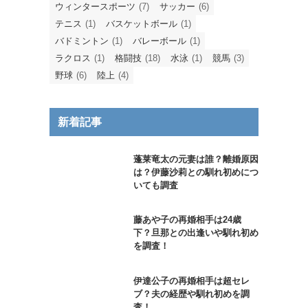
ウィンタースポーツ
(7)
サッカー
(6)
テニス
(1)
バスケットボール
(1)
バドミントン
(1)
バレーボール
(1)
ラクロス
(1)
格闘技
(18)
水泳
(1)
競馬
(3)
野球
(6)
陸上
(4)
新着記事
蓬莱竜太の元妻は誰？離婚原因
は？伊藤沙莉との馴れ初めにつ
いても調査
藤あや子の再婚相手は24歳
下？旦那との出逢いや馴れ初め
を調査！
伊達公子の再婚相手は超セレ
ブ？夫の経歴や馴れ初めを調
査！