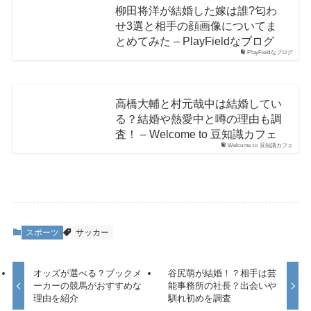
柳田将洋が結婚した嫁は誰?匂わ
せ3選と相手の顔画像についてま
とめてみた – PlayFieldなブログ
PlayFieldなブログ
高橋大輔と村元哉中は結婚してい
る？結婚や熱愛中と噂の理由も調
査！ – Welcome to 豆知識カフェ
Welcome to 豆知識カフェ
スポーツ
サッカー
オッズが選べる？ブックメ
谷尻萌が結婚！？相手は芸
ーカーの競馬がおすすめな
能事務所の社長？出会いや
理由を紹介
馴れ初めを調査