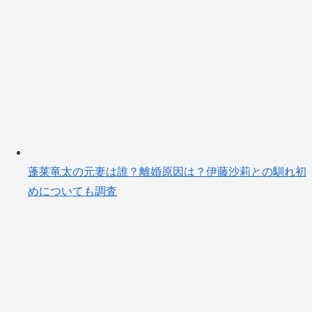
蓬莱竜太の元妻は誰？離婚原因は？伊藤沙莉との馴れ初
めについても調査