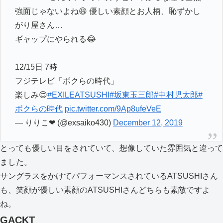
強面じゃないよね😆 優しい素顔とお人柄、恥ずかし
がり屋さん…
ギャップにやられる😂
12/15日 7時
フジテレビ「ボクらの時代」
楽しみ😊
#EXILEATSUSHI
#坂東玉三郎
#中村児太郎
#
ボクらの時代
pic.twitter.com/9Ap8ufeVeE
— りりこ❤︎ (@exsaiko430)
December 12, 2019
とっても優しい目をされていて、想像していた雰囲気と違って
ました。
サングラスをかけてパフォーマンスされているATSUSHIさん
も、笑顔が優しい素顔のATSUSHIさんどちらも素敵ですよ
ね。
GACKT