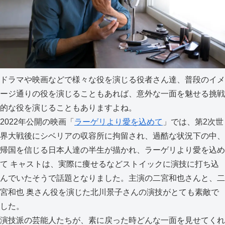
ドラマや映画などで様々な役を演じる役者さん達、普段のイメ
ージ通りの役を演じることもあれば、意外な一面を魅せる挑戦
的な役を演じることもありますよね。
2022年公開の映画「
ラーゲリより愛を込めて
」では、第2次世
界大戦後にシベリアの収容所に拘留され、過酷な状況下の中、
帰国を信じる日本人達の半生が描かれ、ラーゲリより愛を込め
て キャストは、実際に痩せるなどストイックに演技に打ち込
んでいたそうで話題となりました。主演の二宮和也さんと、二
宮和也 奥さん役を演じた北川景子さんの演技がとても素敵で
した。
演技派の芸能人たちが、素に戻った時どんな一面を見せてくれ