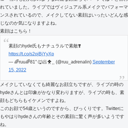
れていました。ライブではヴィジュアル系メイクでパフォーマ
ンスされているので、メイクしてない素顔はいったいどんな感
じなのか気になりますよね。
素顔はこちら！
素顔のhyde氏もナチュラルで素敵❣️
https://t.co/s2ojBjYyXp
— 🌈ruu🌈81° 🐺🥟🐥⸒⸒ (@ruu_adrenalin)
September
15, 2022
メイクしていなくても綺麗なお顔立ちですが、ライブの時の
hydeさんとは印象がかなり変わりますが、ライブの時も、素
顔もどちらもイケメンですよね。
このお顔で54歳というのですから、びっくりです。Twitterに
もやはりhydeさんの年齢とその素顔に驚く声が多いようです
ね。