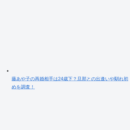
藤あや子の再婚相手は24歳下？旦那との出逢いや馴れ初
めを調査！