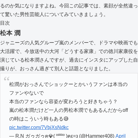
るのか気になりますよね。今回この記事では、素顔が全然違っ
て驚いた男性芸能人についてみていきましょう。
目次
松本 潤
ジャニーズの人気グループ嵐のメンバーで、ドラマや映画でも
大活躍で、今放送中の大河「どうする家康」での徳川家康役を
演じている松本潤さんですが、過去にインスタにアップした自
撮りが、おっさん過ぎて別人と話題となりました。
松潤がおっさんでショックーとかいうファンは本当の
ファンやないで
本当のファンなら容姿が変わろうと好きちゃう？
嵐の松本潤だけど一人の男松本潤でもあるんだからoff
の時はこういう時もある😅
pic.twitter.com/7VbjXsNdkc
— R.N ガゥガゥฅ💎( º罒º )ฅε=з (@Hammer408)
April