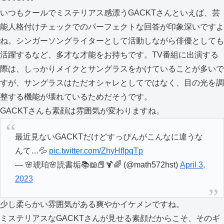
いつもクールでミステリアス感漂うGACKTさんといえば、芸
能人格付けチェックでのパーフェクトな回答が印象深いですよ
ね。シンガーソングライターとして活動しながら俳優としても
活躍するなど、多才な才能をお持ちです。TV番組に出演する
際は、しっかりメイクとサングラスをかけていることが多いで
すが、サングラスはただオシャレとしてではなく、目の光を調
整する機能が壊れているためだそうです。
GACKTさんも素顔は雰囲気が変わりますね。
最近見ないGACKTだけどすっぴんがこんなに違うな
んて…💦
pic.twitter.com/ZhyHfIpqTp
— 🌸琥珀🌸読書垢📚📖📕🍹🌈 (@math572hst)
April 3,
2023
少し柔らかい雰囲気がある爽やかイケメンですね。
ミステリアスなGACKTさんが見せる素顔だからこそ、そのギ