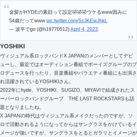
金髪がHYDEの素顔って設定🤣🤣🤣ウケるwww因みに
54歳だってwww
pic.twitter.com/ScJKEwJhkL
— 波平でgo (@h19770512)
April 4, 2023
YOSHIKI
ヴィジュアル系ロックバンドX JAPANのメンバーとしてデビ
ューし、最近ではオーディション番組でボーイズグループのプ
ロデュースを行ったり、音楽番組やバラエティ番組にも出演さ
れ活躍されているYOSHIKIさん。
2022年にhyde、YOSHIKI、SUGIZO、MIYAVIで結成されたス
ーパーロックバンドグループ THE LAST ROCKSTARSも話
題となりましたね。
X JAPANの時代はヴィジュアル系メイクだったのですが、ソ
ロで活動されるようになってからはサングラスをかけているイ
メージが強いですが、サングラスをとるとガラリとイメージが