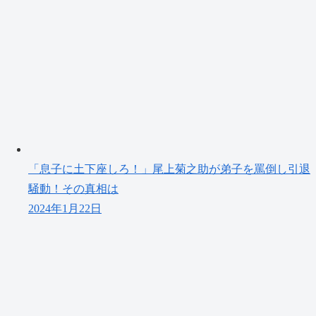
「息子に土下座しろ！」尾上菊之助が弟子を罵倒し引退
騒動！その真相は
2024年1月22日