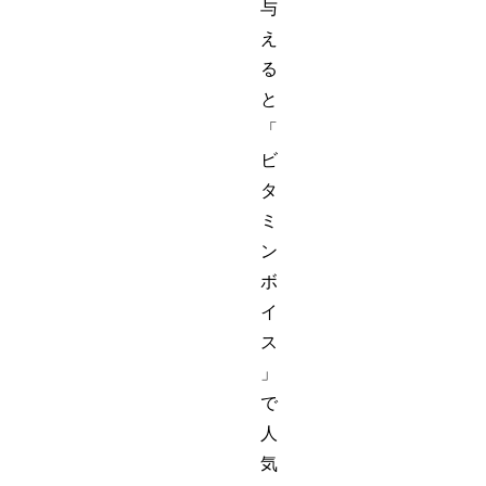
与
え
る
と
「
ビ
タ
ミ
ン
ボ
イ
ス
」
で
人
気