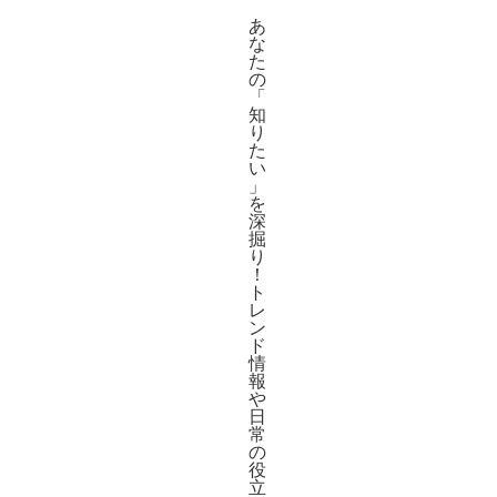
あ
な
た
の
「
知
り
た
い
」
を
深
掘
り
！
ト
レ
ン
ド
情
報
や
日
常
の
役
立