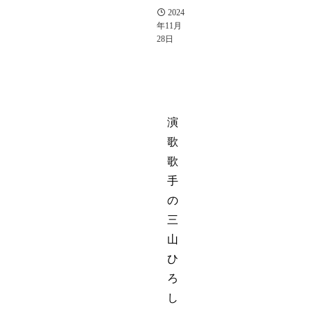
2024
年11月
28日
演
歌
歌
手
の
三
山
ひ
ろ
し