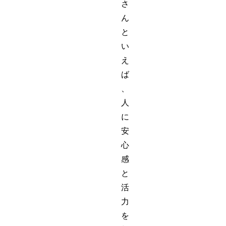
さ
ん
と
い
え
ば
、
人
に
安
心
感
と
活
力
を