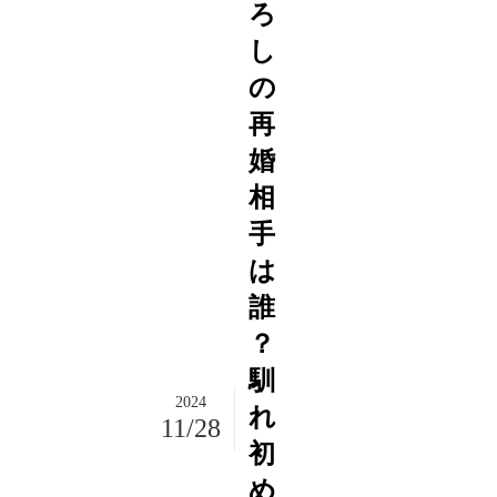
ろ
し
の
再
婚
相
手
は
誰
？
馴
2024
れ
11/28
初
め