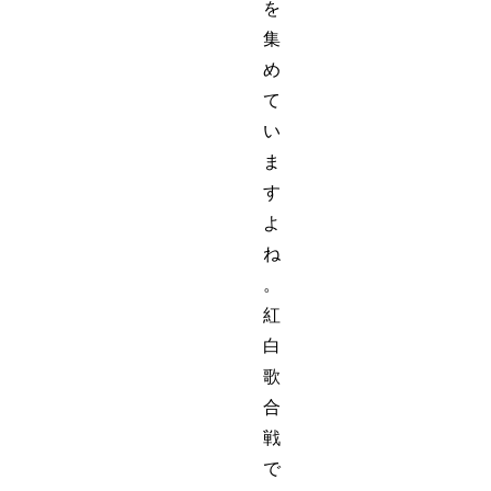
を
集
め
て
い
ま
す
よ
ね
。
紅
白
歌
合
戦
で