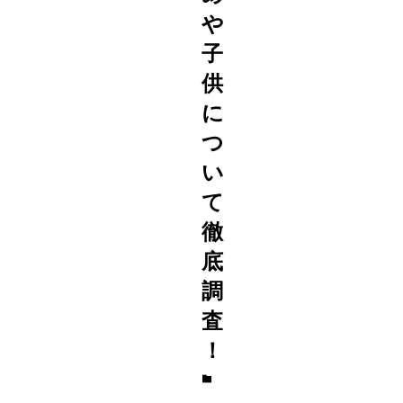
や
子
供
に
つ
い
て
徹
底
調
査
！
芸
能