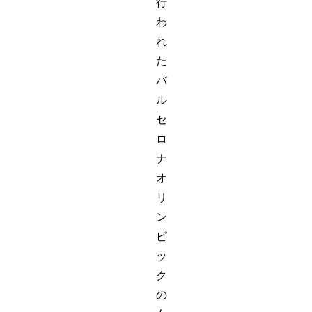
行
わ
れ
た
バ
ル
セ
ロ
ナ
オ
リ
ン
ピ
ッ
ク
の