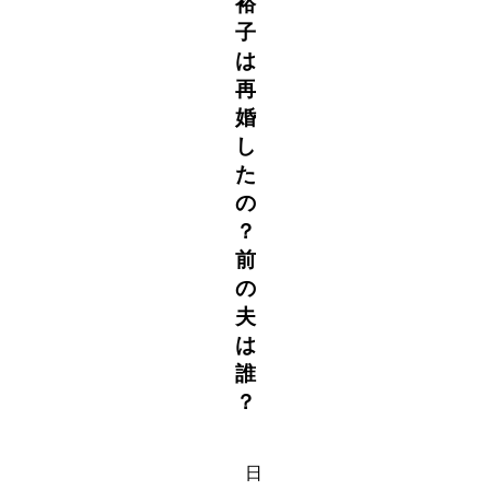
裕
子
は
再
婚
し
た
の
？
前
の
夫
は
誰
？
日