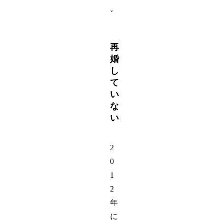
。
再
婚
し
て
い
な
い
2
0
1
2
年
に