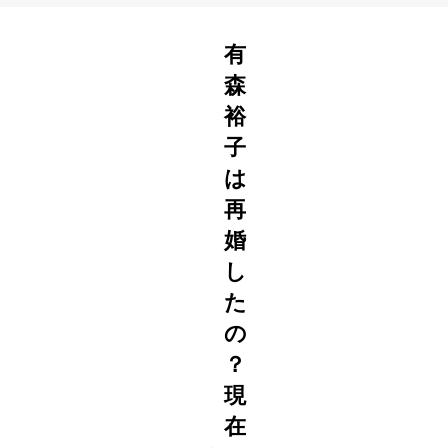
有
森
裕
子
は
再
婚
し
た
の
？
現
在