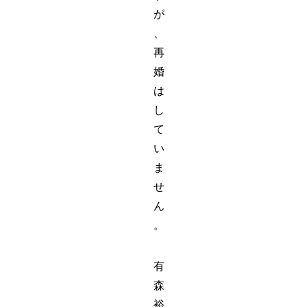
が
、
再
婚
は
し
て
い
ま
せ
ん
。
有
森
裕