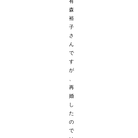
有
森
裕
子
さ
ん
で
す
が
、
再
婚
し
た
の
で