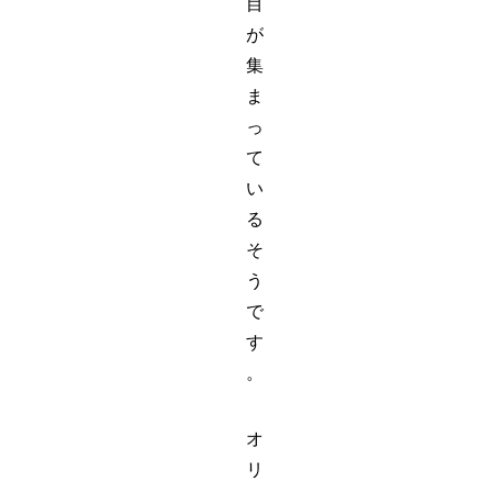
目
が
集
ま
っ
て
い
る
そ
う
で
す
。
オ
リ