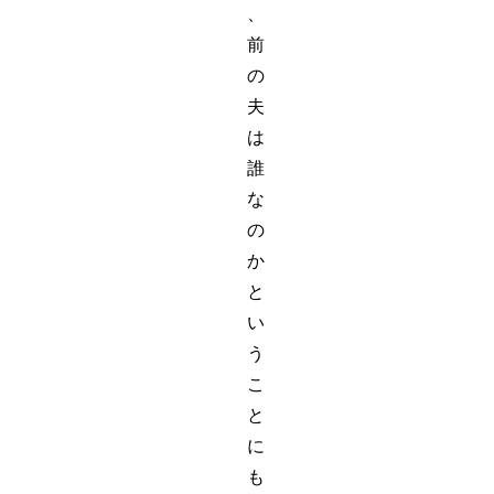
、
前
の
夫
は
誰
な
の
か
と
い
う
こ
と
に
も