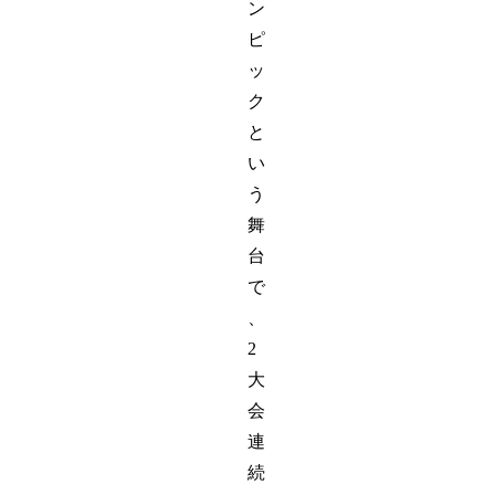
ン
ピ
ッ
ク
と
い
う
舞
台
で
、
2
大
会
連
続