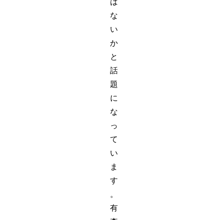
は
な
い
か
と
話
題
に
な
っ
て
い
ま
す
。
有