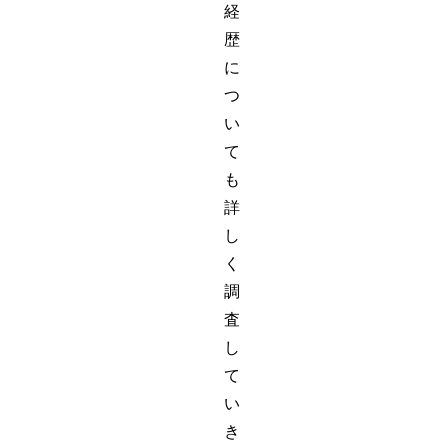
経
歴
に
つ
い
て
も
詳
し
く
調
査
し
て
い
き