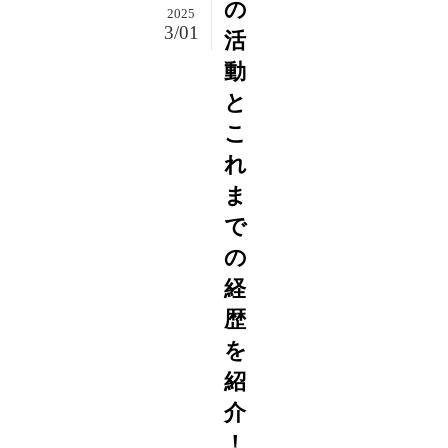
の
2025
3/01
活
動
と
こ
れ
ま
で
の
経
歴
を
紹
介
！