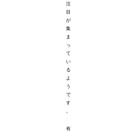
注
目
が
集
ま
っ
て
い
る
よ
う
で
す
。
有