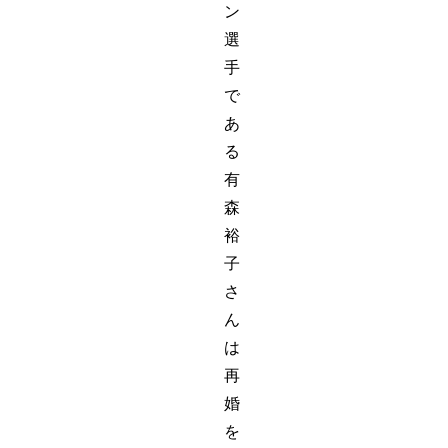
ン
選
手
で
あ
る
有
森
裕
子
さ
ん
は
再
婚
を