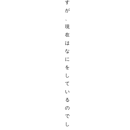
す
が
、
現
在
は
な
に
を
し
て
い
る
の
で
し