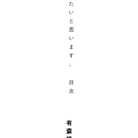
た
い
と
思
い
ま
す
。
目
次
有
森