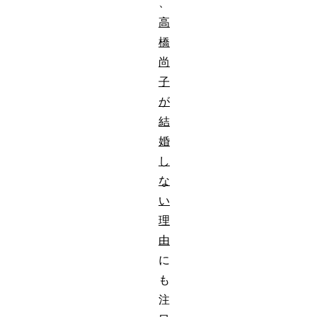
、
高
橋
尚
子
が
結
婚
し
な
い
理
由
に
も
注