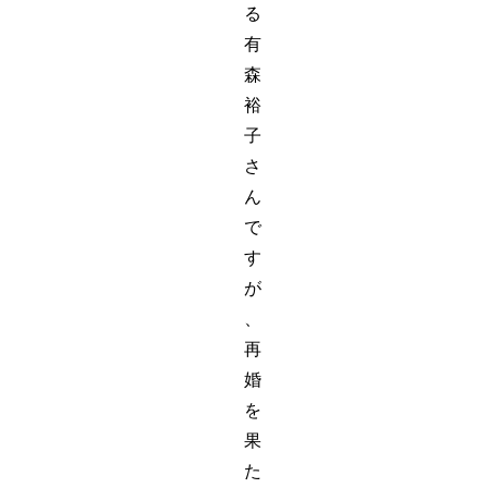
る
有
森
裕
子
さ
ん
で
す
が
、
再
婚
を
果
た