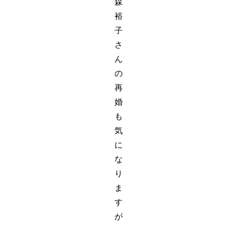
森
裕
子
さ
ん
の
再
婚
も
気
に
な
り
ま
す
が