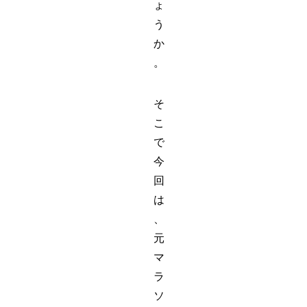
ょ
う
か
。
そ
こ
で
今
回
は
、
元
マ
ラ
ソ