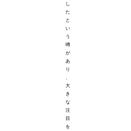
し
た
と
い
う
噂
が
あ
り
、
大
き
な
注
目
を