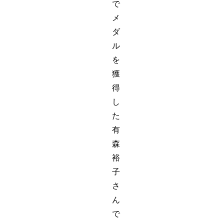
で
メ
ダ
ル
を
獲
得
し
た
有
森
裕
子
さ
ん
で