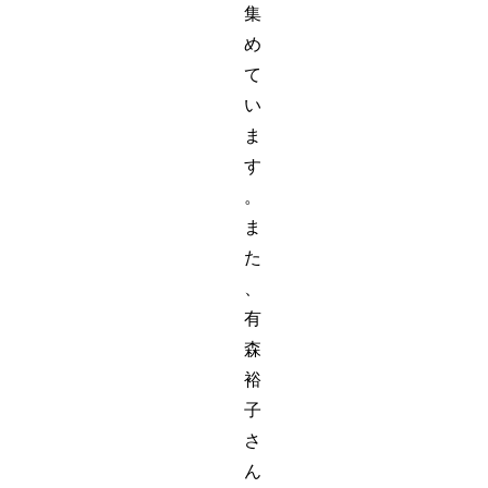
集
め
て
い
ま
す
。
ま
た
、
有
森
裕
子
さ
ん