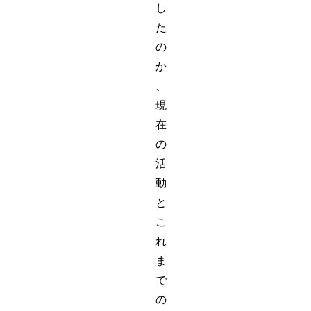
し
た
の
か
、
現
在
の
活
動
と
こ
れ
ま
で
の