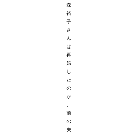
森
裕
子
さ
ん
は
再
婚
し
た
の
か
、
前
の
夫