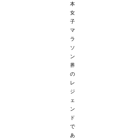
本
女
子
マ
ラ
ソ
ン
界
の
レ
ジ
ェ
ン
ド
で
あ