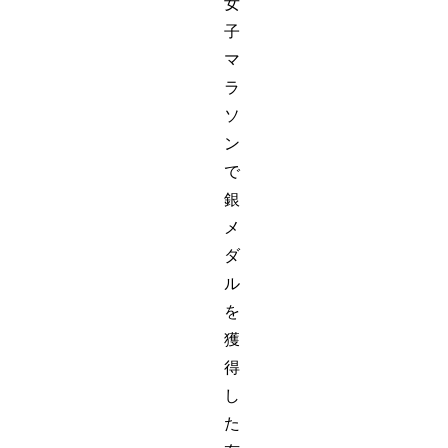
女
子
マ
ラ
ソ
ン
で
銀
メ
ダ
ル
を
獲
得
し
た