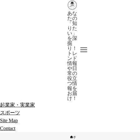
あな
たの
「知
りた
い」
を深
掘
り！
トレ
ンド
情報
や日
常の
役立
つ情
報を
お届
け！
起業家・実業家
スポーツ
Site Map
Contact
ホーム
スポーツ