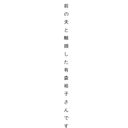
前
の
夫
と
離
婚
し
た
有
森
裕
子
さ
ん
で
す