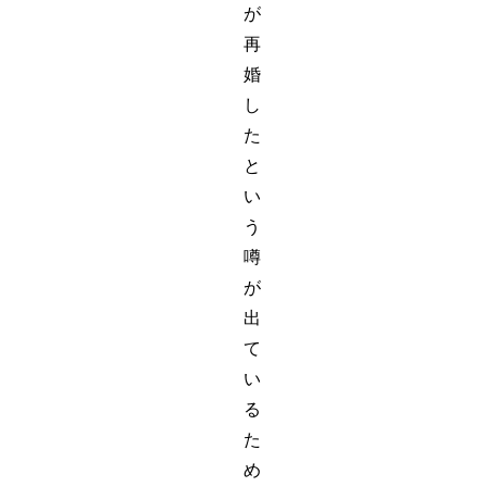
が
再
婚
し
た
と
い
う
噂
が
出
て
い
る
た
め