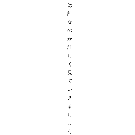
は
誰
な
の
か
詳
し
く
見
て
い
き
ま
し
ょ
う