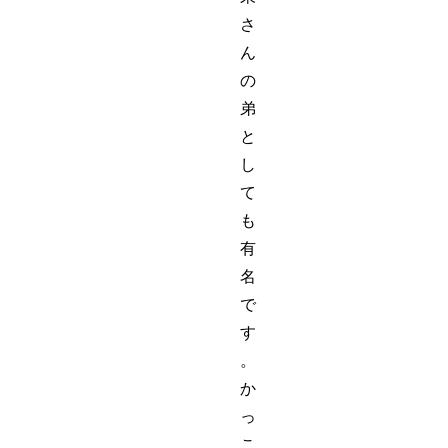
さ
ん
の
弟
と
し
て
も
有
名
で
す
。
か
っ
こ