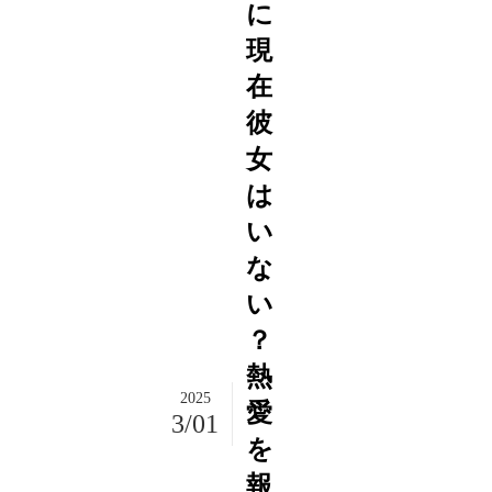
に
現
在
彼
女
は
い
な
い
？
熱
2025
愛
3/01
を
報