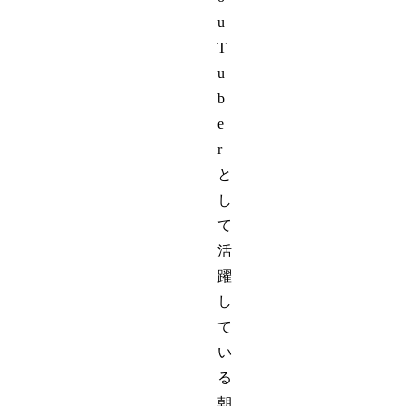
u
T
u
b
e
r
と
し
て
活
躍
し
て
い
る
朝