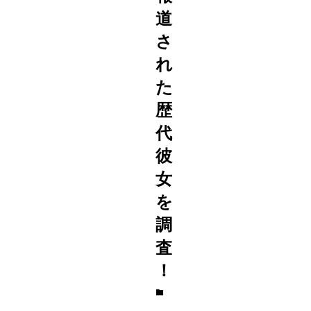
道
さ
れ
た
歴
代
彼
女
を
調
査
！
ス
ポ