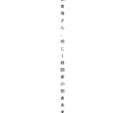
倉
海
さ
ん
。
同
じ
く
格
闘
家
の
朝
倉
未
來