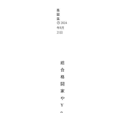
ー
ツ
格
闘
技
2024
年8月
21日
総
合
格
闘
家
や
Y
o