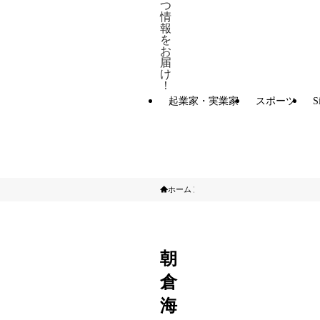
つ
情
報
を
お
届
け
！
起業家・実業家
スポーツ
S
ホーム
スポーツ
朝
倉
海