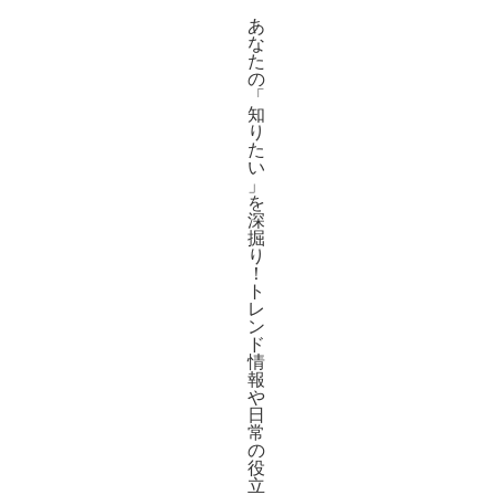
あ
な
た
の
「
知
り
た
い
」
を
深
掘
り
！
ト
レ
ン
ド
情
報
や
日
常
の
役
立