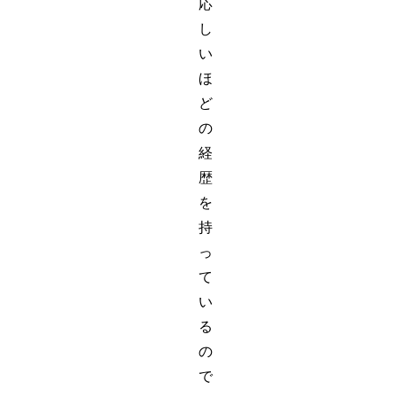
応
し
い
ほ
ど
の
経
歴
を
持
っ
て
い
る
の
で