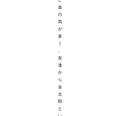
血
の
気
が
多
く
、
友
達
か
ら
金
太
郎
と
い