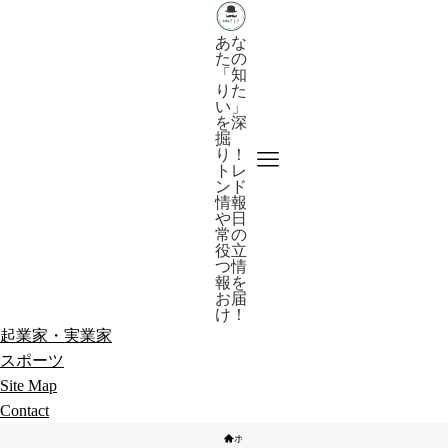
あな
たの
「知
りた
い」
を深
掘
り！
トレ
ンド
情報
や日
常の
役立
つ情
報を
お届
け！
起業家・実業家
スポーツ
Site Map
Contact
ホーム
スポーツ