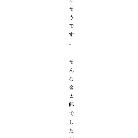
そ
う
で
す
。
そ
ん
な
金
太
郎
で
し
た