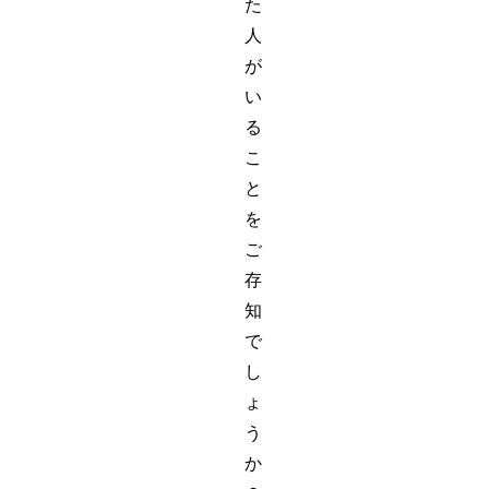
た
人
が
い
る
こ
と
を
ご
存
知
で
し
ょ
う
か