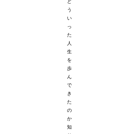
ど
う
い
っ
た
人
生
を
歩
ん
で
き
た
の
か
知