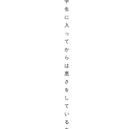
学
生
に
入
っ
て
か
ら
は
悪
さ
を
し
て
い
る