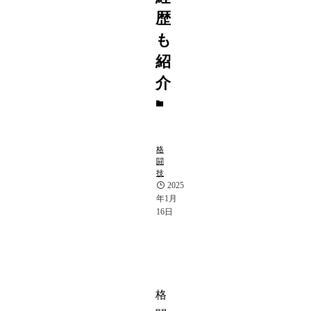
歴
も
紹
介
ス
ポ
ー
ツ
格
闘
技
2025
年1月
16日
格