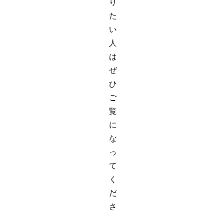
り
た
い
人
は
ぜ
ひ
ご
覧
に
な
っ
て
く
だ
さ