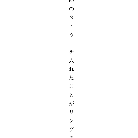
の
タ
ト
ゥ
ー
を
入
れ
た
こ
と
が
リ
ン
グ
ネ