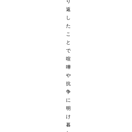
り
返
し
た
こ
と
で
喧
嘩
や
抗
争
に
明
け
暮