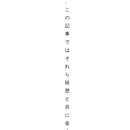
、
こ
の
記
事
で
は
そ
れ
ら
経
歴
と
共
に
金