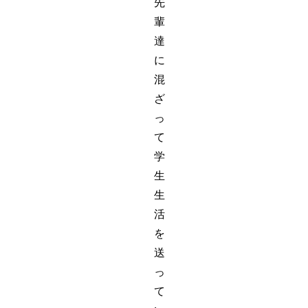
先
輩
達
に
混
ざ
っ
て
学
生
生
活
を
送
っ
て