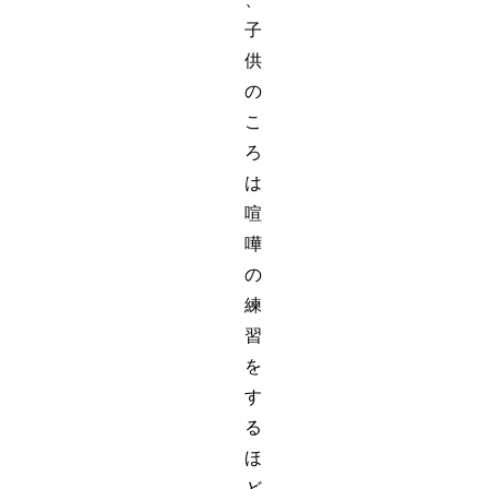
子
供
の
こ
ろ
は
喧
嘩
の
練
習
を
す
る
ほ
ど