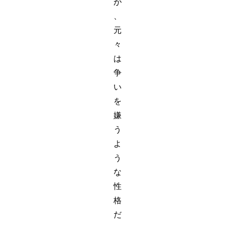
が
、
元
々
は
争
い
を
嫌
う
よ
う
な
性
格
だ