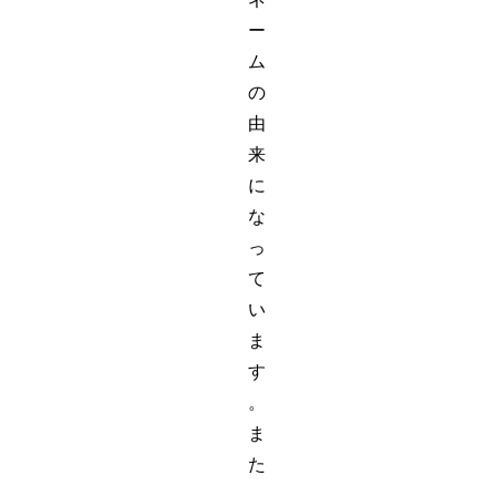
ー
ム
の
由
来
に
な
っ
て
い
ま
す
。
ま
た
、