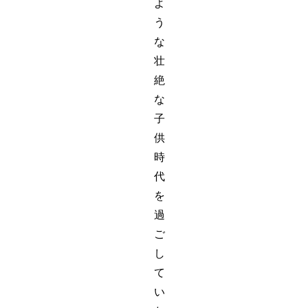
よ
う
な
壮
絶
な
子
供
時
代
を
過
ご
し
て
い