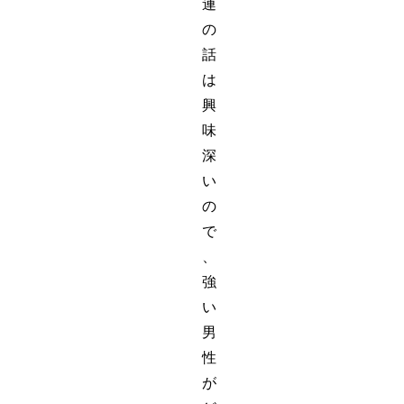
連
の
話
は
興
味
深
い
の
で
、
強
い
男
性
が