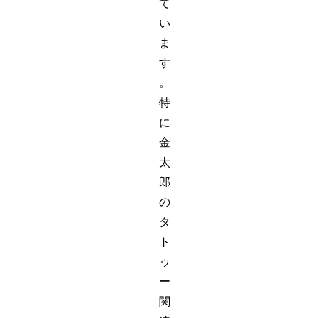
て
い
ま
す
。
特
に
金
太
郎
の
タ
ト
ゥ
ー
関