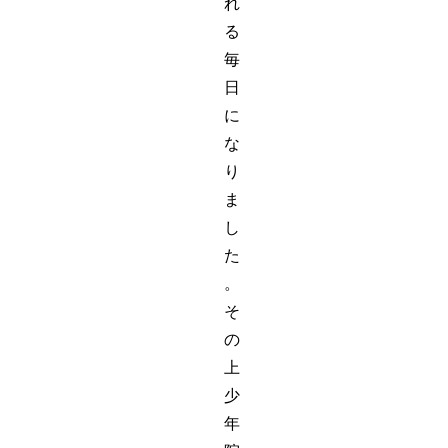
れ
る
毎
日
に
な
り
ま
し
た
。
そ
の
上
少
年