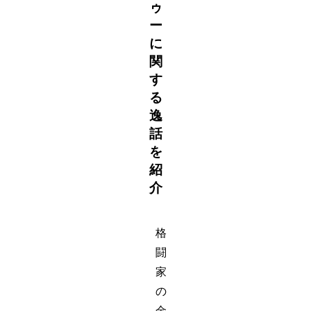
ゥ
ー
に
関
す
る
逸
話
を
紹
介
格
闘
家
の
金