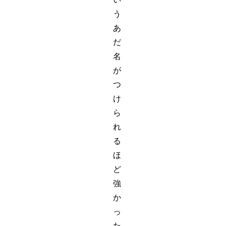
う
あ
だ
名
が
つ
け
ら
れ
る
ほ
ど
強
か
っ
た