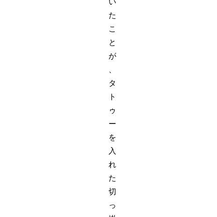
い
た
こ
と
が
、
タ
ト
ゥ
ー
を
入
れ
た
切
っ