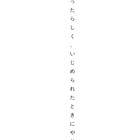
っ
た
ら
し
く
、
い
じ
め
ら
れ
た
と
き
に
や