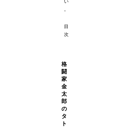
い
。
目
次
格
闘
家
金
太
郎
の
タ
ト