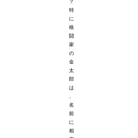
？
特
に
格
闘
家
の
金
太
郎
は
、
名
前
に
相