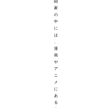
闘
家
の
中
に
は
、
漫
画
や
ア
ニ
メ
に
あ
る