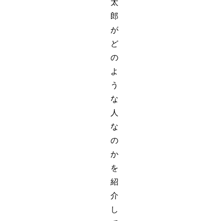
太
郎
が
ど
の
よ
う
な
人
な
の
か
を
紹
介
し