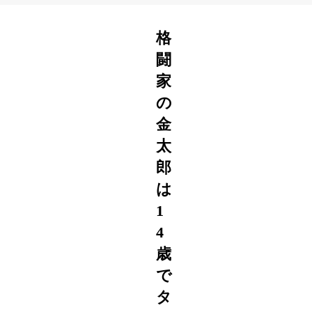
格
闘
家
の
金
太
郎
は
1
4
歳
で
タ