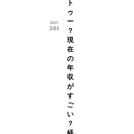
ト
ゥ
ー
2025
3/01
？
現
在
の
年
収
が
す
ご
い
？
経