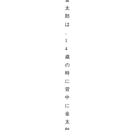
太
郎
は
、
1
4
歳
の
時
に
背
中
に
金
太
郎