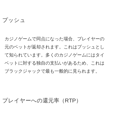
プッシュ
カジノゲームで同点になった場合、プレイヤーの
元のベットが返却されます。これはプッシュとし
て知られています。多くのカジノゲームにはタイ
ベットに対する独自の支払いがあるため、これは
ブラックジャックで最も一般的に見られます。
プレイヤーへの還元率（RTP）