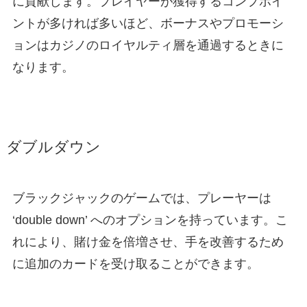
に貢献します。プレイヤーが獲得するコンプポイ
ントが多ければ多いほど、ボーナスやプロモーシ
ョンはカジノのロイヤルティ層を通過するときに
なります。
ダブルダウン
ブラックジャックのゲームでは、プレーヤーは
‘double down’ へのオプションを持っています。こ
れにより、賭け金を倍増させ、手を改善するため
に追加のカードを受け取ることができます。