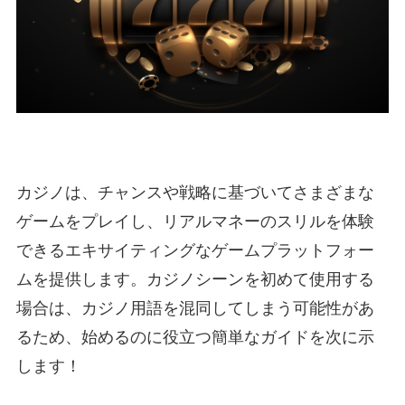
カジノは、チャンスや戦略に基づいてさまざまな
ゲームをプレイし、リアルマネーのスリルを体験
できるエキサイティングなゲームプラットフォー
ムを提供します。カジノシーンを初めて使用する
場合は、カジノ用語を混同してしまう可能性があ
るため、始めるのに役立つ簡単なガイドを次に示
します！