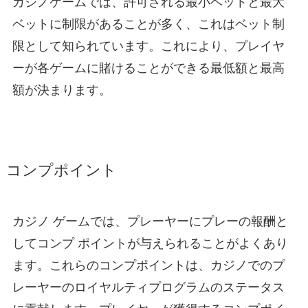
カジノゲームでは、許可される最小ベットと最大
ベットに制限があることが多く、これはベット制
限として知られています。これにより、プレイヤ
ーが各ゲームに賭けることができる最低額と最高
額が決まります。
コンプポイント
カジノ ゲームでは、プレーヤーにプレーの報酬と
してコンプ ポイントが与えられることがよくあり
ます。これらのコンプポイントは、カジノでのプ
レーヤーのロイヤルティプログラムのステータス