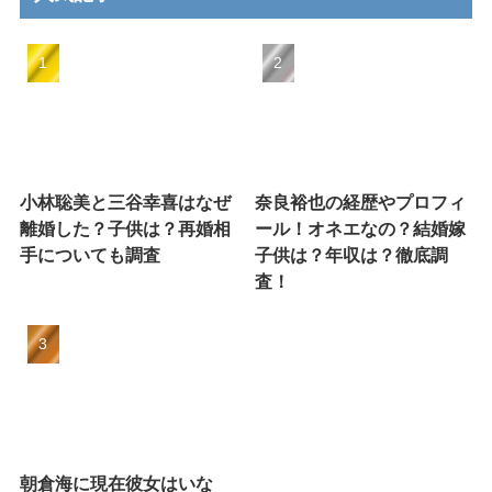
小林聡美と三谷幸喜はなぜ
奈良裕也の経歴やプロフィ
離婚した？子供は？再婚相
ール！オネエなの？結婚嫁
手についても調査
子供は？年収は？徹底調
査！
朝倉海に現在彼女はいな