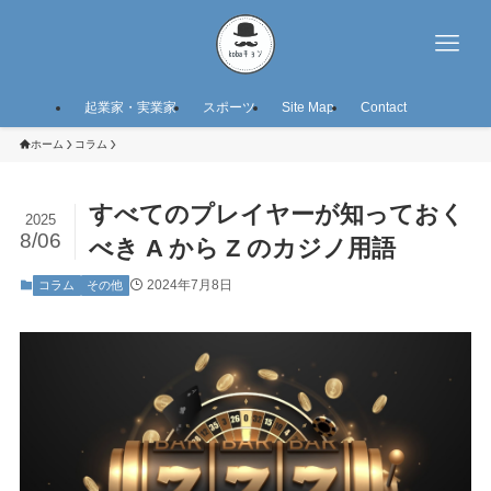
起業家・実業家
スポーツ
Site Map
Contact
ホーム
コラム
すべてのプレイヤーが知っておく
2025
8/06
べき A から Z のカジノ用語
2024年7月8日
コラム
その他