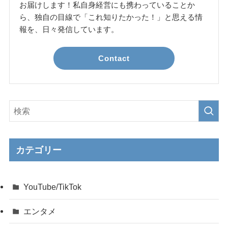
お届けします！私自身経営にも携わっていることか
ら、独自の目線で「これ知りたかった！」と思える情
報を、日々発信しています。
Contact
カテゴリー
YouTube/TikTok
エンタメ