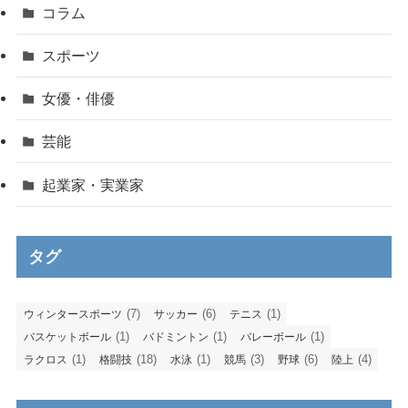
コラム
スポーツ
女優・俳優
芸能
起業家・実業家
タグ
(7)
(6)
(1)
ウィンタースポーツ
サッカー
テニス
(1)
(1)
(1)
バスケットボール
バドミントン
バレーボール
(1)
(18)
(1)
(3)
(6)
(4)
ラクロス
格闘技
水泳
競馬
野球
陸上