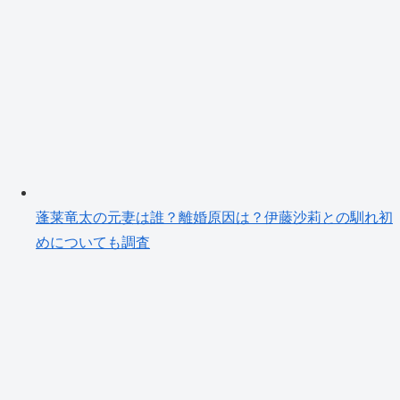
蓬莱竜太の元妻は誰？離婚原因は？伊藤沙莉との馴れ初
めについても調査