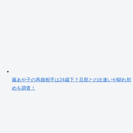
藤あや子の再婚相手は24歳下？旦那との出逢いや馴れ初
めを調査！