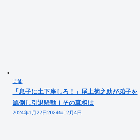
芸能
「息子に土下座しろ！」尾上菊之助が弟子を
罵倒し引退騒動！その真相は
2024年1月22日
2024年12月4日