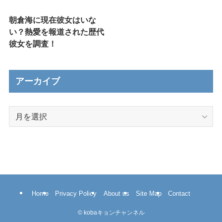
朝倉海に現在彼女はいな
い？熱愛を報道された歴代
彼女を調査！
アーカイブ
ア
ー
カ
イ
ブ
Home
Privacy Policy
About us
Site Map
Contact
©
kobaキョンチャンネル