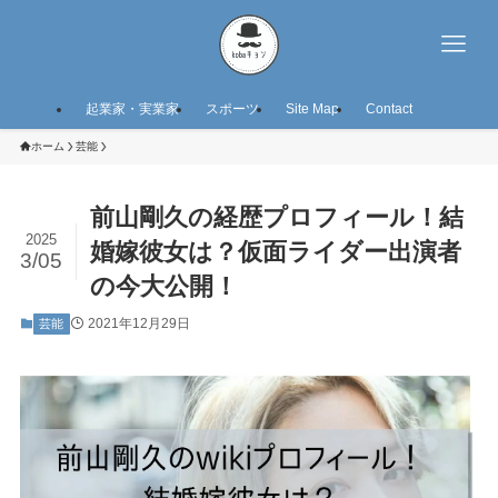
起業家・実業家
スポーツ
Site Map
Contact
ホーム
芸能
前山剛久の経歴プロフィール！結
2025
婚嫁彼女は？仮面ライダー出演者
3/05
の今大公開！
2021年12月29日
芸能