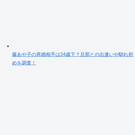
藤あや子の再婚相手は24歳下？旦那との出逢いや馴れ初
めを調査！