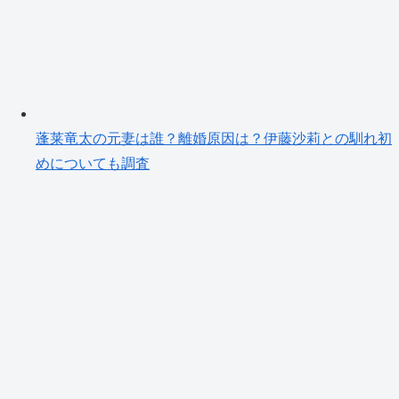
蓬莱竜太の元妻は誰？離婚原因は？伊藤沙莉との馴れ初
めについても調査