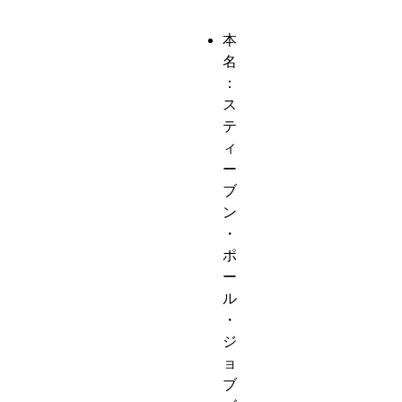
本
名
：
ス
テ
ィ
ー
ブ
ン
・
ポ
ー
ル
・
ジ
ョ
ブ