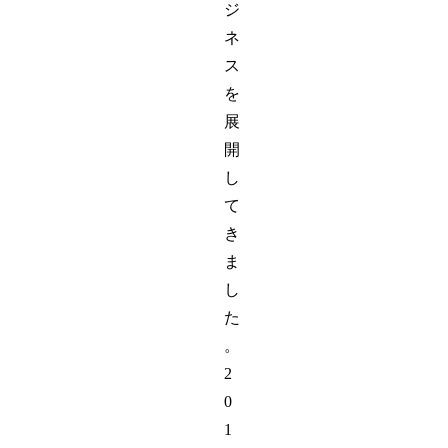
ジ
ネ
ス
を
展
開
し
て
き
ま
し
た
。
2
0
1