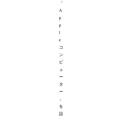
「
A
p
p
l
e
コ
ン
ピ
ュ
ー
タ
ー
」
を
設