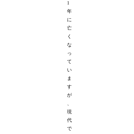
1
年
に
亡
く
な
っ
て
い
ま
す
が
、
現
代
で