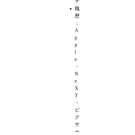
学
職
歴
：
A
p
p
l
e
・
N
e
X
T
・
ピ
ク
サ
ー