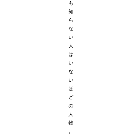
も
知
ら
な
い
人
は
い
な
い
ほ
ど
の
人
物
。