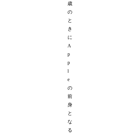
歳
の
と
き
に
A
p
p
l
e
の
前
身
と
な
る