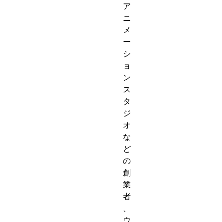
ア
ニ
メ
ー
シ
ョ
ン
ス
タ
ジ
オ
な
ど
の
創
業
者
、
ウ