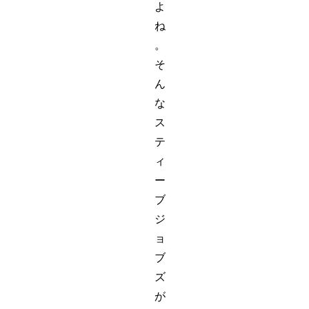
よ
ね
。
そ
ん
な
ス
テ
ィ
ー
ブ
ジ
ョ
ブ
ズ
が