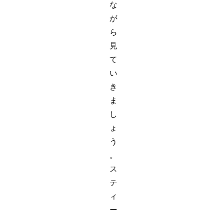
な
が
ら
見
て
い
き
ま
し
ょ
う
。
ス
テ
ィ
ー