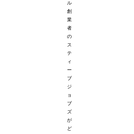
ル
創
業
者
の
ス
テ
ィ
ー
ブ
ジ
ョ
ブ
ズ
が
ど