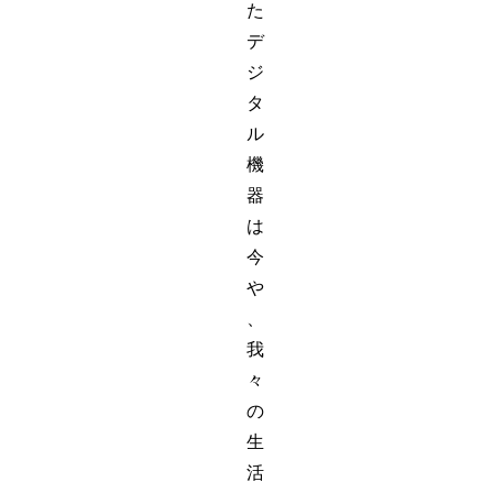
た
デ
ジ
タ
ル
機
器
は
今
や
、
我
々
の
生
活