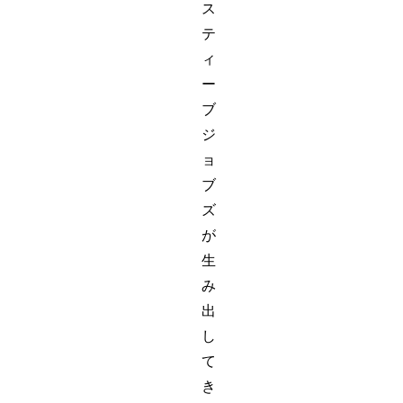
ス
テ
ィ
ー
ブ
ジ
ョ
ブ
ズ
が
生
み
出
し
て
き