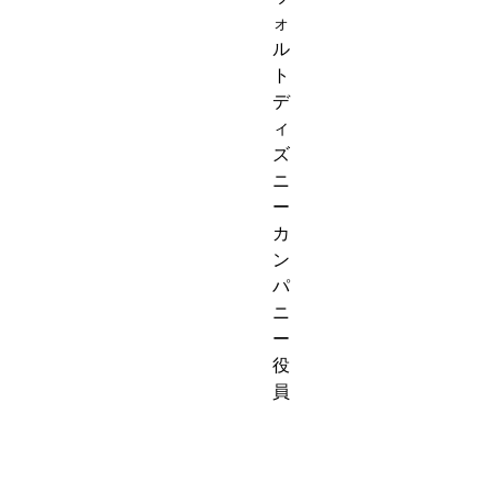
ォ
ル
ト
デ
ィ
ズ
ニ
ー
カ
ン
パ
ニ
ー
役
員