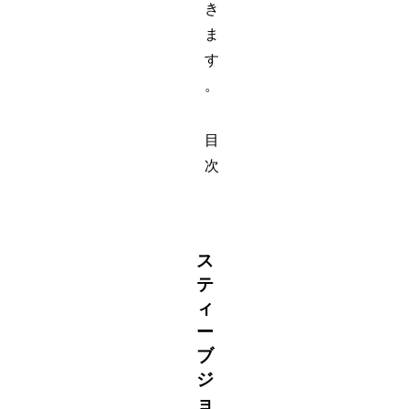
き
ま
す
。
目
次
ス
テ
ィ
ー
ブ
ジ
ョ