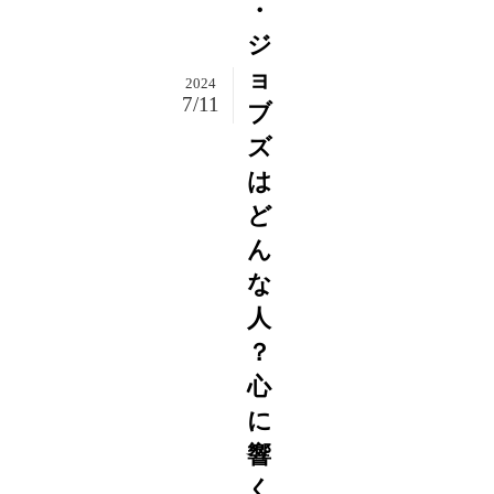
・
ジ
ョ
2024
7/11
ブ
ズ
は
ど
ん
な
人
？
心
に
響
く