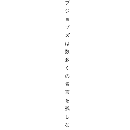
ブ
ジ
ョ
ブ
ズ
は
数
多
く
の
名
言
を
残
し
な