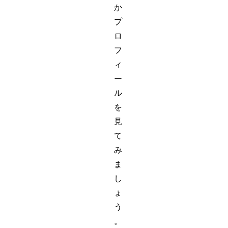
か
プ
ロ
フ
ィ
ー
ル
を
見
て
み
ま
し
ょ
う
。