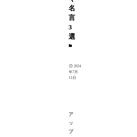
名
言
3
選
起業
家・
実業
家
2024
年7月
11日
ア
ッ
プ