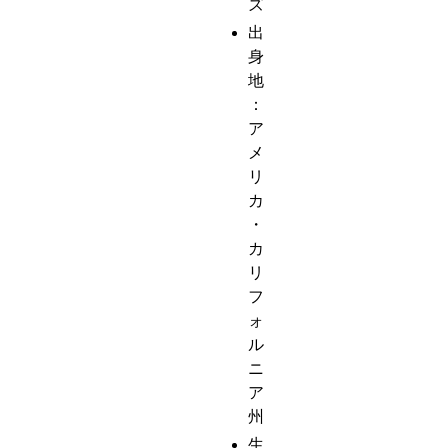
ズ
出
身
地
：
ア
メ
リ
カ
・
カ
リ
フ
ォ
ル
ニ
ア
州
生