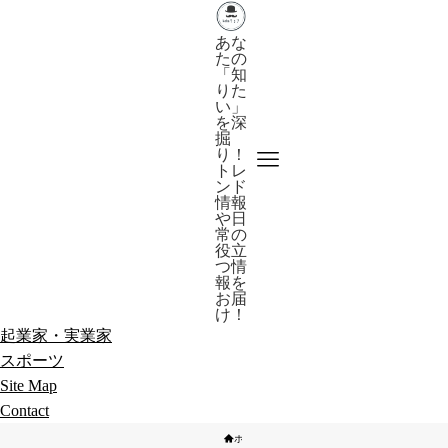
あな
たの
「知
りた
い」
を深
掘
り！
トレ
ンド
情報
や日
常の
役立
つ情
報を
お届
け！
起業家・実業家
スポーツ
Site Map
Contact
ホーム
起業家・実業家