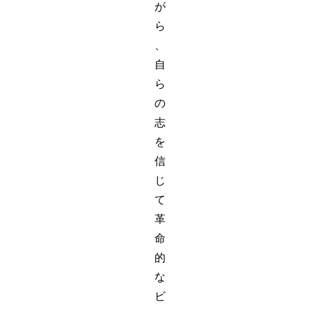
が
ら
、
自
ら
の
志
を
信
じ
て
革
命
的
な
ビ