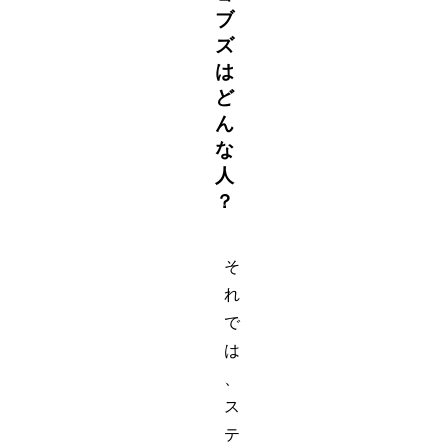
ブ
ズ
は
ど
ん
な
人
？
そ
れ
で
は
、
ス
テ