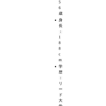
5
6
歳
身
長
：
1
8
8
c
m
学
歴
：
リ
ー
ド
大