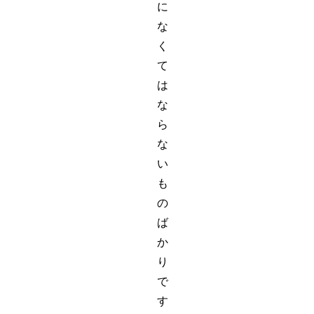
に
な
く
て
は
な
ら
な
い
も
の
ば
か
り
で
す