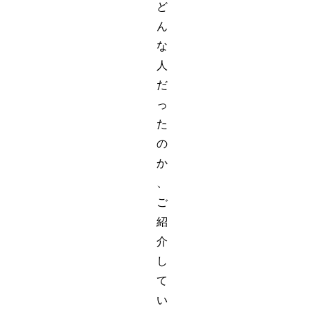
ど
ん
な
人
だ
っ
た
の
か
、
ご
紹
介
し
て
い