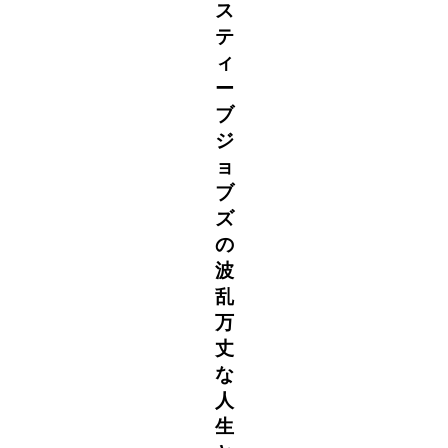
ス
テ
ィ
ー
ブ
ジ
ョ
ブ
ズ
の
波
乱
万
丈
な
人
生