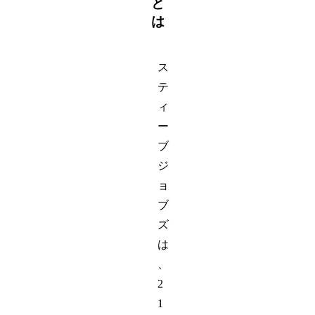
と
は
ス
テ
ィ
ー
ブ
ジ
ョ
ブ
ズ
は
、
2
1