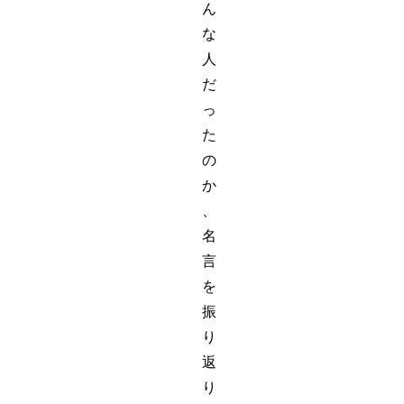
ん
な
人
だ
っ
た
の
か
、
名
言
を
振
り
返
り