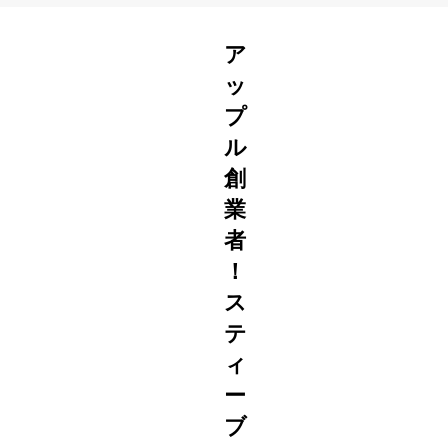
ア
ッ
プ
ル
創
業
者
！
ス
テ
ィ
ー
ブ