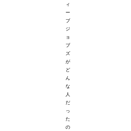
ィ
ー
ブ
ジ
ョ
ブ
ズ
が
ど
ん
な
人
だ
っ
た
の