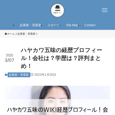
起業家・実業家
スポーツ
Site Map
Contact
ホーム
起業家・実業家
ハヤカワ五味の経歴プロフィー
2025
ル！会社は？学歴は？評判まと
3/07
め！
2022年1月20日
起業家・実業家