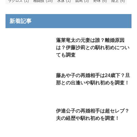
(1)
(18)
(1)
(3)
(6)
(4)
ラクロス
格闘技
水泳
競馬
野球
陸上
新着記事
蓬莱竜太の元妻は誰？離婚原因
は？伊藤沙莉との馴れ初めについ
ても調査
藤あや子の再婚相手は24歳下？旦
那との出逢いや馴れ初めを調査！
伊達公子の再婚相手は超セレブ？
夫の経歴や馴れ初めを調査！