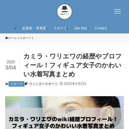
起業家・実業家
スポーツ
Site Map
Contact
ホーム
スポーツ
カミラ・ワリエワの経歴やプロフ
2025
ィール！フィギュア女子のかわい
3/04
い水着写真まとめ
2022年2月2日
スポーツ
ウィンタースポーツ