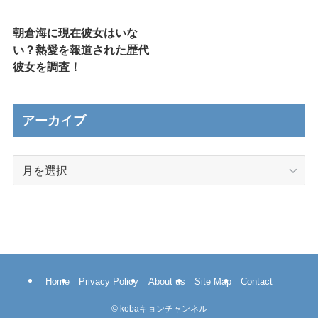
朝倉海に現在彼女はいな
い？熱愛を報道された歴代
彼女を調査！
アーカイブ
ア
ー
カ
イ
ブ
Home
Privacy Policy
About us
Site Map
Contact
©
kobaキョンチャンネル