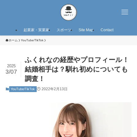
起業家・実業家
スポーツ
Site Map
Contact
ホーム
YouTube/TikTok
ふくれなの経歴やプロフィール！
2025
結婚相手は？馴れ初めについても
3/07
調査！
2022年2月13日
YouTube/TikTok