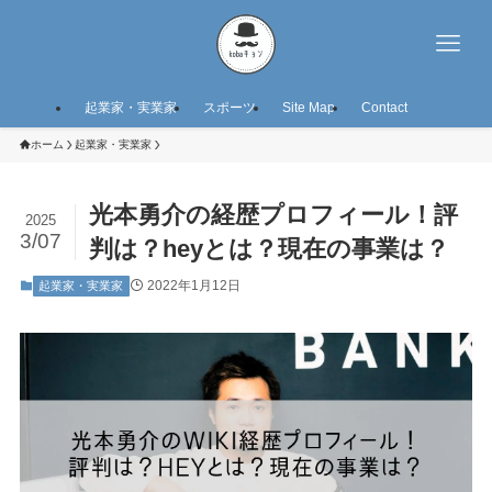
起業家・実業家
スポーツ
Site Map
Contact
ホーム
起業家・実業家
光本勇介の経歴プロフィール！評
2025
3/07
判は？heyとは？現在の事業は？
2022年1月12日
起業家・実業家