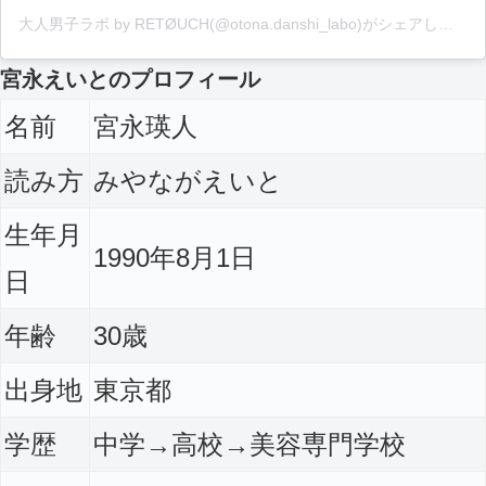
大人男子ラボ by RETØUCH(@otona.danshi_labo)がシェアした投稿
宮永えいとのプロフィール
名前
宮永瑛人
読み方
みやながえいと
生年月
1990年8月1日
日
年齢
30歳
出身地
東京都
学歴
中学→高校→美容専門学校