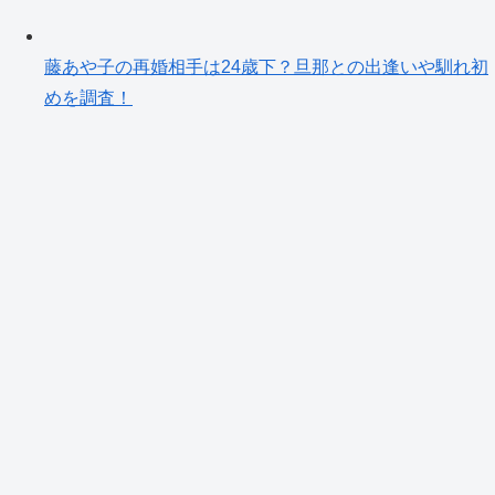
藤あや子の再婚相手は24歳下？旦那との出逢いや馴れ初
めを調査！