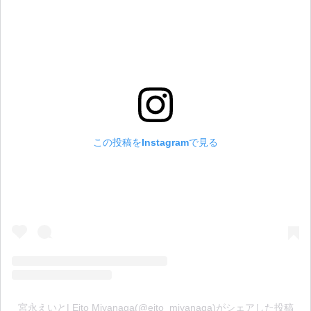
この投稿をInstagramで見る
宮永えいと| Eito Miyanaga(@eito_miyanaga)がシェアした投稿