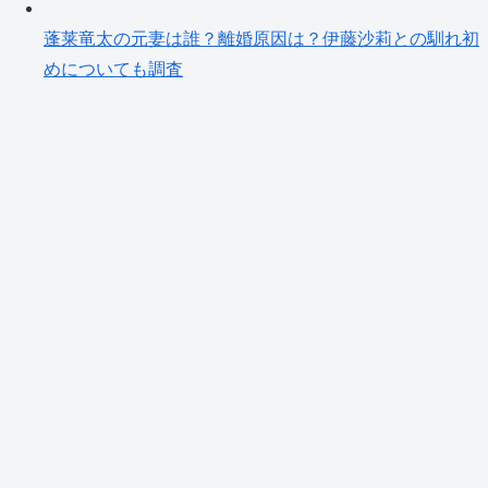
蓬莱竜太の元妻は誰？離婚原因は？伊藤沙莉との馴れ初
めについても調査