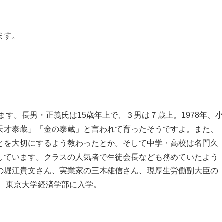
ます。
ます。長男・正義氏は15歳年上で、３男は７歳上。1978年、
天才泰蔵」「金の泰蔵」と言われて育ったそうですよ。また、
とを大切にするよう教わったとか。そして中学・高校は名門久
しています。クラスの人気者で生徒会長なども務めていたよう
の堀江貴文さん、実業家の三木雄信さん、現厚生労働副大臣の
末、東京大学経済学部に入学。