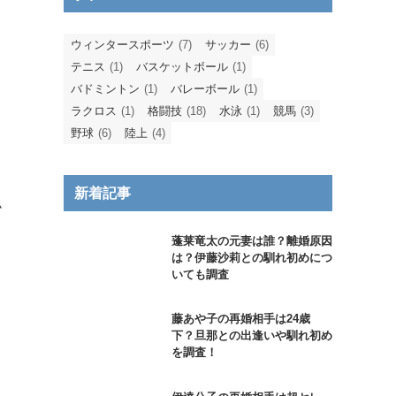
ウィンタースポーツ
(7)
サッカー
(6)
テニス
(1)
バスケットボール
(1)
バドミントン
(1)
バレーボール
(1)
ラクロス
(1)
格闘技
(18)
水泳
(1)
競馬
(3)
野球
(6)
陸上
(4)
新着記事
小
蓬莱竜太の元妻は誰？離婚原因
は？伊藤沙莉との馴れ初めにつ
いても調査
藤あや子の再婚相手は24歳
下？旦那との出逢いや馴れ初め
を調査！