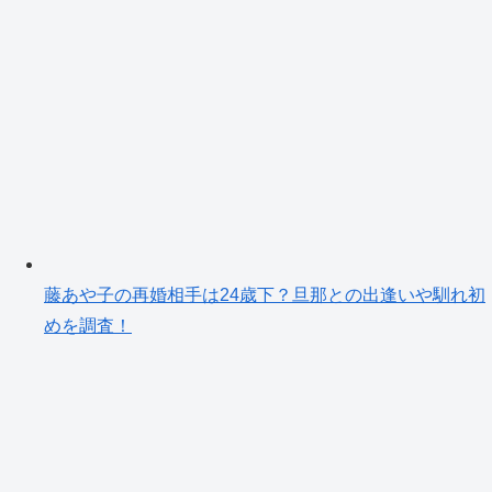
藤あや子の再婚相手は24歳下？旦那との出逢いや馴れ初
めを調査！