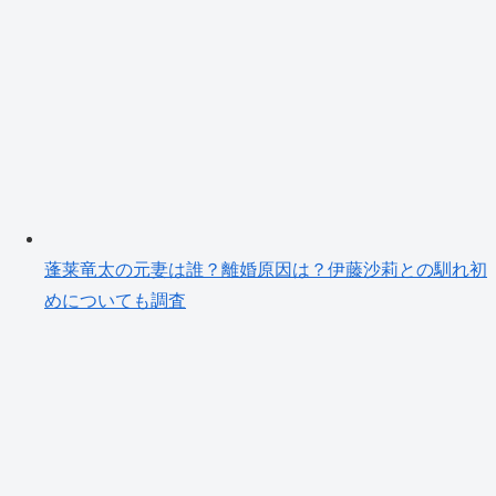
蓬莱竜太の元妻は誰？離婚原因は？伊藤沙莉との馴れ初
めについても調査